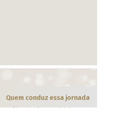
Quem conduz essa jornada
Daniele Tedesco
é uma das principais
referências em Constelações Sistêmicas no
mundo, desde 2004.
Seu trabalho integra neurociência, saúde