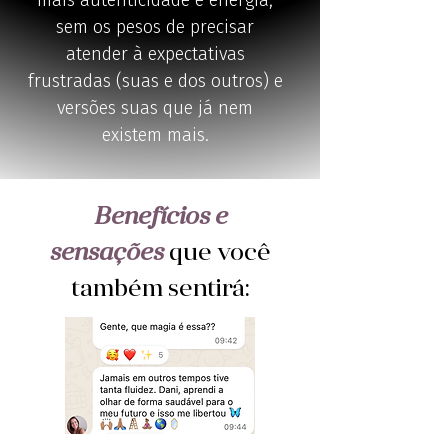
mais autenticidade e energia,
sem os pesos de precisar
atender à expectativas
frustradas (suas e dos outros) e
versões suas que já nem
existem mais.
Benefícios e
sensações
que você
também sentirá: